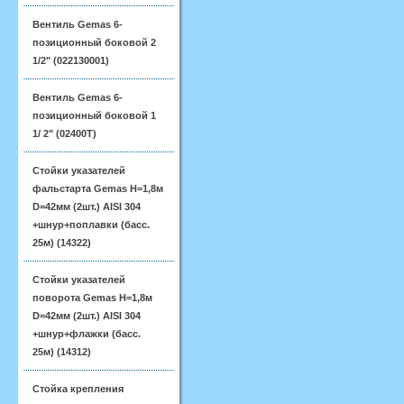
Вентиль Gemas 6-
позиционный боковой 2
1/2" (022130001)
Вентиль Gemas 6-
позиционный боковой 1
1/ 2" (02400T)
Стойки указателей
фальстарта Gemas H=1,8м
D=42мм (2шт.) AISI 304
+шнур+поплавки (басс.
25м) (14322)
Стойки указателей
поворота Gemas H=1,8м
D=42мм (2шт.) AISI 304
+шнур+флажки (басс.
25м) (14312)
Стойка крепления