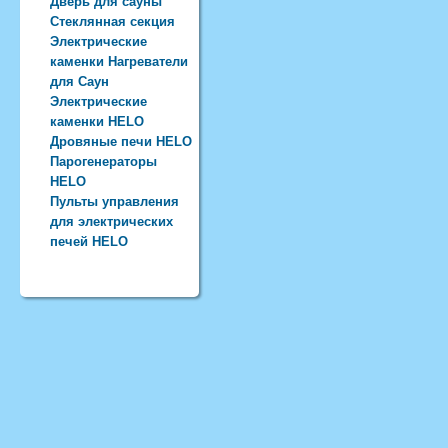
Дверь для сауны
Стеклянная секция
Электрические
каменки Нагреватели
для Саун
Электрические
каменки HELO
Дровяные печи HELO
Парогенераторы
HELO
Пульты управления
для электрических
печей HELO