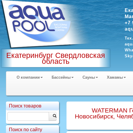
Ек
Ма
+7 
aq
Тех
aqu
Wha
Екатеринбург Свердловская
Sky
область
О компании
Бассейны
Сауны
Хамамы
Поиск товаров
WATERMAN Гер
Новосибирск, Челяб
Поиск по сайту