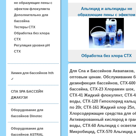
не образующие пены с
Альгицид и альгициды не
эфектом флокулянта
образующие пены с эфектом
Дополнительно для
флокулянта
бассейна
Тестеры CTX
Обработка без хлора
CTX
Регуляция уровня pH
CTX
Обработка без хлора CTX
Для Спа и Бассейнов Аквапаков,
Химия для бассейнов hth
оптовым ценам. Обслуживание ба
✓
дезинфекция бассейнов, СТХ-600
бассейна, СТХ-23 Хлорамин шок,
СПА SPA БАССЕЙН
СТХ-41 Жидкий флокулянт, СТХ-4
ДЖАКУЗИ
воды, СТХ-120 Гипохлорид кальц
по 20г, СТХ-161 Жидкий хлор 25л,
Оборудование для
Хлорсодержащие средства для об
бассейнов Dinotec
Активированный кислород в гран
воды, СТХ-60 Альгицид с осветл
Оборудование для
Микробицид, СТХ-570 Альгицид а
бассейнов ASTRAL