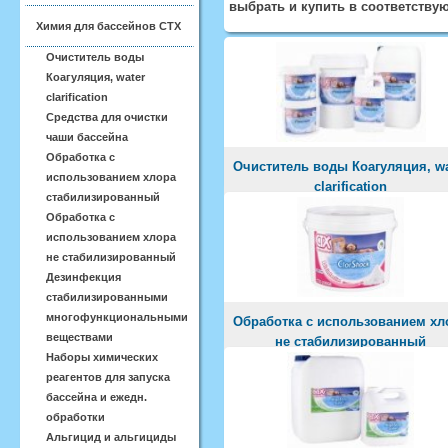
выбрать и купить в соответству
Химия для бассейнов CTX
Очиститель воды
Коагуляция, water
clarification
Средства для очистки
чаши бассейна
Обработка с
Очиститель воды Коагуляция, wa
использованием хлора
clarification
стабилизированный
Обработка с
использованием хлора
не стабилизированный
Дезинфекция
стабилизированными
многофункциональными
Обработка с использованием хл
веществами
не стабилизированный
Наборы химических
реагентов для запуска
бассейна и ежедн.
обработки
Альгицид и альгициды