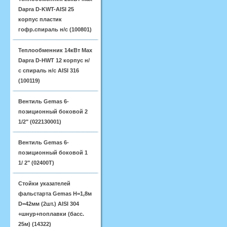
Dapra D-KWT-AISI 25
корпус пластик
гофр.спираль н/с (100801)
Теплообменник 14кВт Max
Dapra D-HWT 12 корпус н/
с спираль н/с AISI 316
(100119)
Вентиль Gemas 6-
позиционный боковой 2
1/2" (022130001)
Вентиль Gemas 6-
позиционный боковой 1
1/ 2" (02400T)
Стойки указателей
фальстарта Gemas H=1,8м
D=42мм (2шт.) AISI 304
+шнур+поплавки (басс.
25м) (14322)