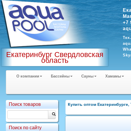
Ек
Ма
+7 
aq
Тех
aqu
Wha
Екатеринбург Свердловская
Sky
область
О компании
Бассейны
Сауны
Хамамы
Поиск товаров
Купить оптом Екатеринбурге, 
Поиск по сайту