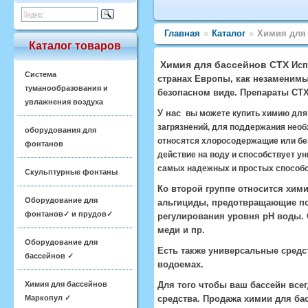
Главная
»
Каталог
»
Химия для
Каталог товаров
Химия для бассейнов CTX
Исп
Система
странах Европы, как незаменим
туманообразования и
безопасном виде. Препараты CTX
увлажнения воздуха
У нас
вы можете купить химию для
загрязнений, для поддержания необх
оборудования для
относятся хлоросодержащие или бе
фонтанов
действие на воду и способствует у
самых надежных и простых способо
Скульптурные фонтаны
Ко второй группе относится хим
Оборудование для
альгициды, предотвращающие поя
фонтанов✓ и прудов✓
регулирования уровня pH воды. 
меди и пр.
Оборудование для
Есть также универсальные средс
бассейнов ✓
водоемах.
Химия для бассейнов
Для того чтобы ваш бассейн вс
Маркопул ✓
средства. Продажа химии для ба