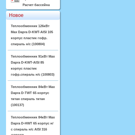
Расчет бассейна
Новое
Теплообменник 126кВт
Max Dapra D-KWT-AISI 105
корпус пластик гофр.
спираль н/с (100804)
Теплообменник 91кВт Max
Dapra D-KWT-AISI 85
корпус пластик
гофр.спираль н/с (100803)
Теплообменник 84кВт Max
Dapra D-TWT 65 корпус
титан спираль титан
(100137)
Теплообменник 84кВт Max
Dapra D-HWT 65 корпус н/
с спираль н/с AISI 316