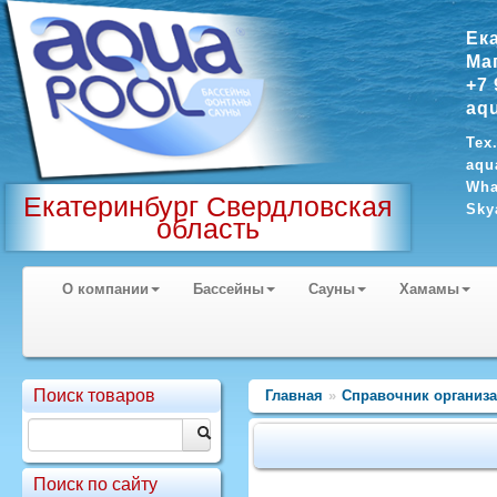
Ек
Ма
+7 
aq
Тех
aqu
Wha
Екатеринбург Свердловская
Sky
область
О компании
Бассейны
Сауны
Хамамы
Поиск товаров
Главная
»
Справочник организ
Поиск по сайту