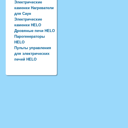
Электрические
каменки Нагреватели
для Саун
Электрические
каменки HELO
Дровяные печи HELO
Парогенераторы
HELO
Пульты управления
для электрических
печей HELO