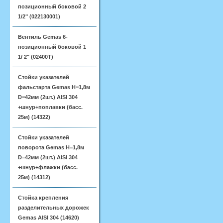
позиционный боковой 2
1/2" (022130001)
Вентиль Gemas 6-
позиционный боковой 1
1/ 2" (02400T)
Стойки указателей
фальстарта Gemas H=1,8м
D=42мм (2шт.) AISI 304
+шнур+поплавки (басс.
25м) (14322)
Стойки указателей
поворота Gemas H=1,8м
D=42мм (2шт.) AISI 304
+шнур+флажки (басс.
25м) (14312)
Стойка крепления
разделительных дорожек
Gemas AISI 304 (14620)